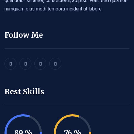
quia dolor sit amet, consectetur, adipisci velit, sed quia non
numquam eius modi tempora incidunt ut labore
Follow Me
Best Skills
89
76